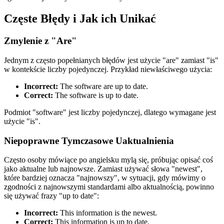
Częste Błędy i Jak ich Unikać
Zmylenie z "Are"
Jednym z często popełnianych błędów jest użycie "are" zamiast "is"
w kontekście liczby pojedynczej. Przykład niewłaściwego użycia:
Incorrect:
The software are up to date.
Correct:
The software is up to date.
Podmiot "software" jest liczby pojedynczej, dlatego wymagane jest
użycie "is".
Niepoprawne Tymczasowe Uaktualnienia
Często osoby mówiące po angielsku mylą się, próbując opisać coś
jako aktualne lub najnowsze. Zamiast używać słowa "newest",
które bardziej oznacza "najnowszy", w sytuacji, gdy mówimy o
zgodności z najnowszymi standardami albo aktualnością, powinno
się używać frazy "up to date":
Incorrect:
This information is the newest.
Correct:
This information is up to date.