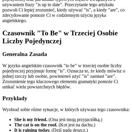
używaniem frazy "is up to date". Przeczytanie tego artykułu
pozwoli Ci lepiej zrozumieć, kiedy używać "is", a kiedy "are", co
zdecydowanie pomoże Ci w codziennym użyciu języka
angielskiego.
Czasownik "To Be" w Trzeciej Osobie
Liczby Pojedynczej
Generalna Zasada
W języku angielskim czasownik "to be" w trzeciej osobie liczby
pojedynczej przyjmuje formę "is". Oznacza to, że kiedy mówisz o
jednej rzeczy lub osobie, powinieneś użyć "is" zamiast "are".
Zrozumienie tego kluczowego elementu gramatyki pomoże Ci
unikać wielu powszechnych błędów.
Przykłady
Wyobraź sobie różne sytuacje, w których używasz tego czasownika:
She is my friend.
(Ona jest moją przyjaciółką.)
The cat is on the roof.
(Kot jest na dachu.)
It is raining today.
(Dziś pada deszcz.)