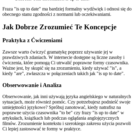
Fraza "is up to date" ma bardziej formalny wydźwięk i odnosi się do
obecnego stanu zgodności z normami lub oczekiwaniami.
Jak Dobrze Zrozumieć Te Koncepcje
Praktyka z Ćwiczeniami
Zawsze warto ćwiczyć gramatykę poprzez używanie jej w
prawdziwych zdaniach. W internecie dostępne są liczne zasoby i
ćwiczenia, które pomogą Ci utrwalić poprawne formy czasownika.
Ważne jest, by skupić się na zrozumieniu, kiedy używać "is", a
kiedy "are", zwłaszcza w połączeniach takich jak "is up to date".
Obserwowanie i Analiza
Obserwowanie, jak inni używają języka angielskiego w naturalnych
sytuacjach, może również pomóc. Czy potrzebujesz podnieść swoje
umiejętności językowe? Spróbuj zanotować, kiedy natrafisz na
poprawne użycia czasownika "to be" czy frazy "is up to date" w
artykułach, książkach lub podczas oglądania anglojęzycznych
filmów. Zrozumienie kontekstu i szerokiego zakresu użycia pozwoli
Ci lepiej zastosować te formy w praktyce.