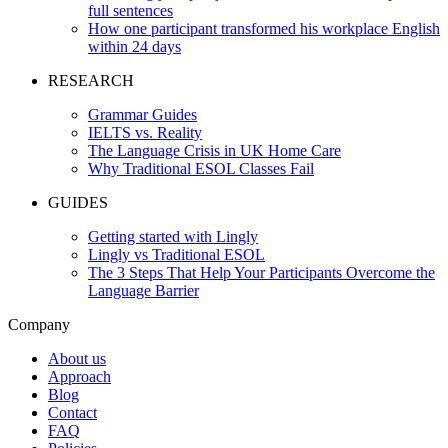
full sentences
How one participant transformed his workplace English
within 24 days
RESEARCH
Grammar Guides
IELTS vs. Reality
The Language Crisis in UK Home Care
Why Traditional ESOL Classes Fail
GUIDES
Getting started with Lingly
Lingly vs Traditional ESOL
The 3 Steps That Help Your Participants Overcome the
Language Barrier
Company
About us
Approach
Blog
Contact
FAQ