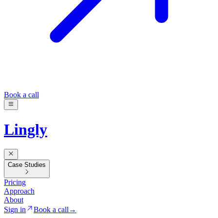
Book a call
Lingly
Case Studies
Pricing
Approach
About
Sign in
Book a call
→