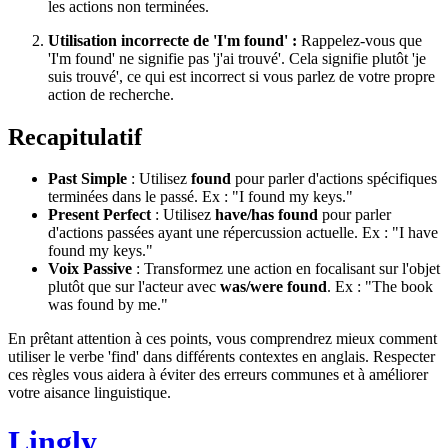
les actions non terminées.
Utilisation incorrecte de 'I'm found' :
Rappelez-vous que
'I'm found' ne signifie pas 'j'ai trouvé'. Cela signifie plutôt 'je
suis trouvé', ce qui est incorrect si vous parlez de votre propre
action de recherche.
Recapitulatif
Past Simple
: Utilisez
found
pour parler d'actions spécifiques
terminées dans le passé. Ex : "I found my keys."
Present Perfect
: Utilisez
have/has found
pour parler
d'actions passées ayant une répercussion actuelle. Ex : "I have
found my keys."
Voix Passive
: Transformez une action en focalisant sur l'objet
plutôt que sur l'acteur avec
was/were found
. Ex : "The book
was found by me."
En prêtant attention à ces points, vous comprendrez mieux comment
utiliser le verbe 'find' dans différents contextes en anglais. Respecter
ces règles vous aidera à éviter des erreurs communes et à améliorer
votre aisance linguistique.
Lingly