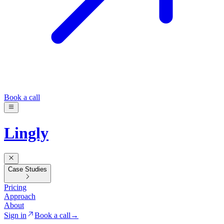
Book a call
Lingly
Case Studies
Pricing
Approach
About
Sign in
Book a call
→