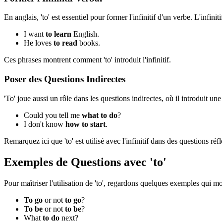
En anglais, 'to' est essentiel pour former l'infinitif d'un verbe. L'infi
I want
to learn
English.
He loves
to read
books.
Ces phrases montrent comment 'to' introduit l'infinitif.
Poser des Questions Indirectes
'To' joue aussi un rôle dans les questions indirectes, où il introduit u
Could you tell me
what to do
?
I don't know
how to start
.
Remarquez ici que 'to' est utilisé avec l'infinitif dans des questions ré
Exemples de Questions avec 'to'
Pour maîtriser l'utilisation de 'to', regardons quelques exemples qui 
To go
or not
to go
?
To be
or not
to be
?
What
to do
next?