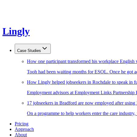
Lingly
Case Studies
How one participant transformed his workplace English 
Tooh had been waiting months for ESOL. Once he got acc
How Lingly helped jobseekers in Rochdale to speak in fu
Employment advisors at Employment Links Partnership Ro
17 jobseekers in Bradford are now employed after using
On a programme to help workers enter the care industry,
Pricing
Approach
About