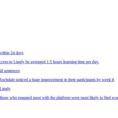
within 24 days
ess to Lingly he averaged 1.5 hours learning time per day.
ll sentences
chdale noticed a huge improvement in their participants by week 8
 Lingly
 those who engaged most with the platform were most likely to find wo