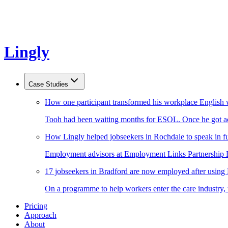
Lingly
Case Studies
How one participant transformed his workplace English 
Tooh had been waiting months for ESOL. Once he got acc
How Lingly helped jobseekers in Rochdale to speak in fu
Employment advisors at Employment Links Partnership Ro
17 jobseekers in Bradford are now employed after using
On a programme to help workers enter the care industry,
Pricing
Approach
About