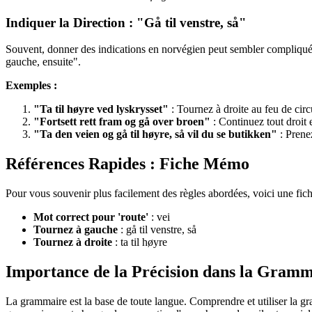
Indiquer la Direction : "Gå til venstre, så"
Souvent, donner des indications en norvégien peut sembler compliqué.
gauche, ensuite".
Exemples :
"Ta til høyre ved lyskrysset"
: Tournez à droite au feu de circ
"Fortsett rett fram og gå over broen"
: Continuez tout droit e
"Ta den veien og gå til høyre, så vil du se butikken"
: Prenez
Références Rapides : Fiche Mémo
Pour vous souvenir plus facilement des règles abordées, voici une fi
Mot correct pour 'route'
: vei
Tournez à gauche
: gå til venstre, så
Tournez à droite
: ta til høyre
Importance de la Précision dans la Gram
La grammaire est la base de toute langue. Comprendre et utiliser la 