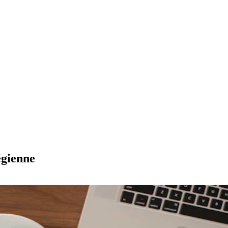
égienne