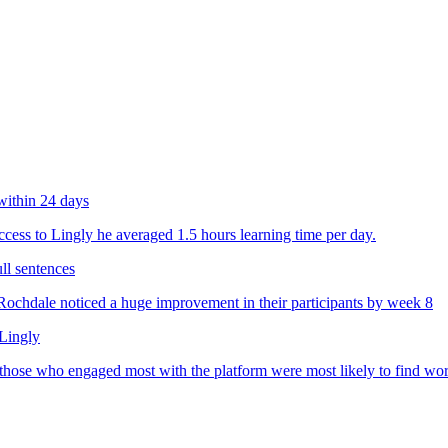
within 24 days
ess to Lingly he averaged 1.5 hours learning time per day.
ll sentences
chdale noticed a huge improvement in their participants by week 8
 Lingly
 those who engaged most with the platform were most likely to find wo