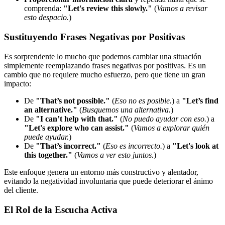
comprenda:
"Let's review this slowly."
(
Vamos a revisar
esto despacio.
)
Sustituyendo Frases Negativas por Positivas
Es sorprendente lo mucho que podemos cambiar una situación
simplemente reemplazando frases negativas por positivas. Es un
cambio que no requiere mucho esfuerzo, pero que tiene un gran
impacto:
De
"That’s not possible."
(
Eso no es posible.
) a
"Let’s find
an alternative."
(
Busquemos una alternativa.
)
De
"I can’t help with that."
(
No puedo ayudar con eso.
) a
"Let's explore who can assist."
(
Vamos a explorar quién
puede ayudar.
)
De
"That’s incorrect."
(
Eso es incorrecto.
) a
"Let's look at
this together."
(
Vamos a ver esto juntos.
)
Este enfoque genera un entorno más constructivo y alentador,
evitando la negatividad involuntaria que puede deteriorar el ánimo
del cliente.
El Rol de la Escucha Activa