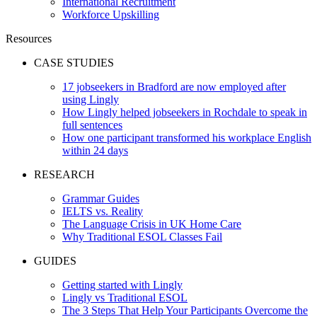
International Recruitment
Workforce Upskilling
Resources
CASE STUDIES
17 jobseekers in Bradford are now employed after
using Lingly
How Lingly helped jobseekers in Rochdale to speak in
full sentences
How one participant transformed his workplace English
within 24 days
RESEARCH
Grammar Guides
IELTS vs. Reality
The Language Crisis in UK Home Care
Why Traditional ESOL Classes Fail
GUIDES
Getting started with Lingly
Lingly vs Traditional ESOL
The 3 Steps That Help Your Participants Overcome the