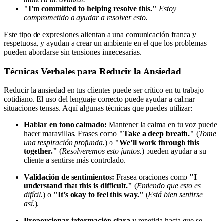
"I'm committed to helping resolve this."
Estoy
comprometido a ayudar a resolver esto.
Este tipo de expresiones alientan a una comunicación franca y
respetuosa, y ayudan a crear un ambiente en el que los problemas
pueden abordarse sin tensiones innecesarias.
Técnicas Verbales para Reducir la Ansiedad
Reducir la ansiedad en tus clientes puede ser crítico en tu trabajo
cotidiano. El uso del lenguaje correcto puede ayudar a calmar
situaciones tensas. Aquí algunas técnicas que puedes utilizar:
Hablar en tono calmado:
Mantener la calma en tu voz puede
hacer maravillas. Frases como
"Take a deep breath."
(
Tome
una respiración profunda.
) o
"We’ll work through this
together."
(
Resolveremos esto juntos.
) pueden ayudar a su
cliente a sentirse más controlado.
Validación de sentimientos:
Frasea oraciones como
"I
understand that this is difficult."
(
Entiendo que esto es
difícil.
) o
"It’s okay to feel this way."
(
Está bien sentirse
así.
).
Proporcionar información clara
y repetida hasta que se