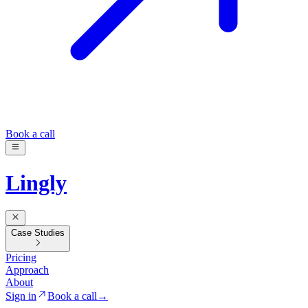
Book a call
Lingly
Case Studies
Pricing
Approach
About
Sign in
Book a call
→