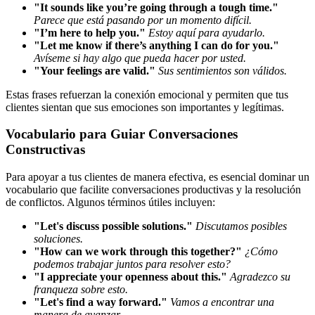
"It sounds like you’re going through a tough time."
Parece que está pasando por un momento difícil.
"I’m here to help you."
Estoy aquí para ayudarlo.
"Let me know if there’s anything I can do for you."
Avíseme si hay algo que pueda hacer por usted.
"Your feelings are valid."
Sus sentimientos son válidos.
Estas frases refuerzan la conexión emocional y permiten que tus
clientes sientan que sus emociones son importantes y legítimas.
Vocabulario para Guiar Conversaciones
Constructivas
Para apoyar a tus clientes de manera efectiva, es esencial dominar un
vocabulario que facilite conversaciones productivas y la resolución
de conflictos. Algunos términos útiles incluyen:
"Let's discuss possible solutions."
Discutamos posibles
soluciones.
"How can we work through this together?"
¿Cómo
podemos trabajar juntos para resolver esto?
"I appreciate your openness about this."
Agradezco su
franqueza sobre esto.
"Let's find a way forward."
Vamos a encontrar una
manera de avanzar.