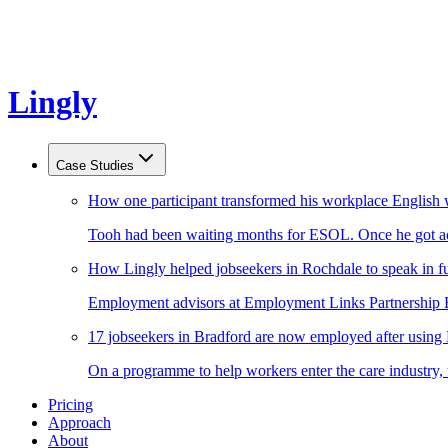
Lingly
Case Studies
How one participant transformed his workplace English 
Tooh had been waiting months for ESOL. Once he got acc
How Lingly helped jobseekers in Rochdale to speak in fu
Employment advisors at Employment Links Partnership Ro
17 jobseekers in Bradford are now employed after using
On a programme to help workers enter the care industry,
Pricing
Approach
About