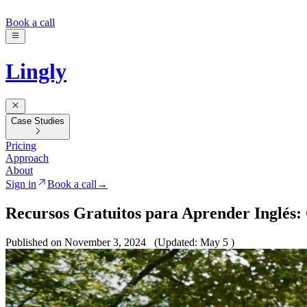
Book a call
Lingly
Case Studies
Pricing
Approach
About
Sign in
Book a call
→
Recursos Gratuitos para Aprender Inglés: 
Published on November 3, 2024
(Updated: May 5 )