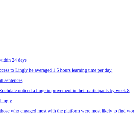
within 24 days
ess to Lingly he averaged 1.5 hours learning time per day.
ll sentences
chdale noticed a huge improvement in their participants by week 8
 Lingly
 those who engaged most with the platform were most likely to find wo